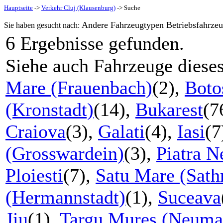
Hauptseite
->
Verkehr Cluj (Klausenburg)
-> Suche
Andere Fahrzeugtypen Betriebsfahrzeu
Sie haben gesucht nach:
6
Ergebnisse gefunden.
Siehe auch Fahrzeuge diese
Mare (Frauenbach)
(2),
Boto
(Kronstadt)
(14),
Bukarest
(7
Craiova
(3),
Galati
(4),
Iasi
(7
(Grosswardein)
(3),
Piatra 
Ploiesti
(7),
Satu Mare (Sath
(Hermannstadt)
(1),
Suceava
Jiu
(1),
Targu Mures (Neuma