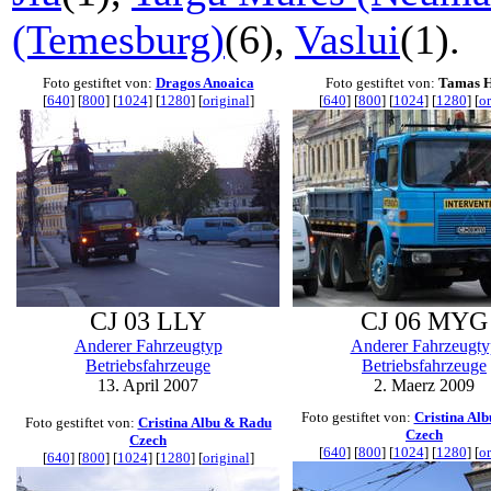
(Temesburg)
(6),
Vaslui
(1).
Foto gestiftet von:
Dragos Anoaica
Foto gestiftet von:
Tamas H
[
640
] [
800
] [
1024
] [
1280
] [
original
]
[
640
] [
800
] [
1024
] [
1280
] [
or
CJ 03 LLY
CJ 06 MYG
Anderer Fahrzeugtyp
Anderer Fahrzeugty
Betriebsfahrzeuge
Betriebsfahrzeuge
13. April 2007
2. Maerz 2009
Foto gestiftet von:
Cristina Al
Foto gestiftet von:
Cristina Albu & Radu
Czech
Czech
[
640
] [
800
] [
1024
] [
1280
] [
or
[
640
] [
800
] [
1024
] [
1280
] [
original
]