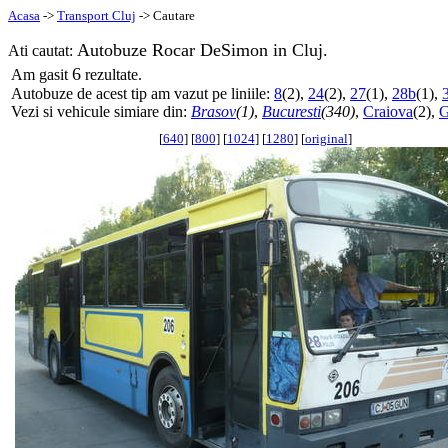
Acasa
->
Transport Cluj
-> Cautare
Autobuze Rocar DeSimon in Cluj.
Ati cautat:
6
Am gasit
rezultate.
Autobuze de acest tip am vazut pe liniile:
8
(2),
24
(2),
27
(1),
28b
(1),
Vezi si vehicule simiare din:
Brasov
(1)
,
Bucuresti
(340)
,
Craiova
(2),
G
[
640
] [
800
] [
1024
] [
1280
] [
original
]