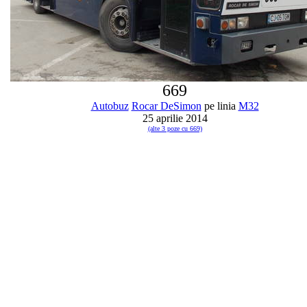
669
Autobuz
Rocar DeSimon
pe linia
M32
25 aprilie 2014
(alte 3 poze cu 669)