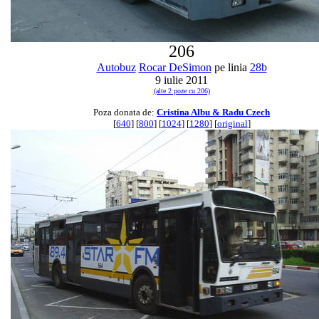
206
Autobuz
Rocar DeSimon
pe linia
28b
9 iulie 2011
(alte 2 poze cu 206)
Poza donata de:
Cristina Albu & Radu Czech
[
640
] [
800
] [
1024
] [
1280
] [
original
]