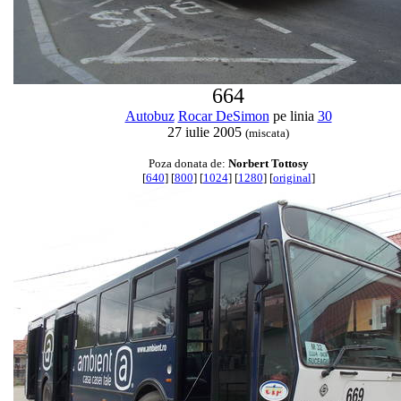
664
Autobuz
Rocar DeSimon
pe linia
30
27 iulie 2005
(miscata)
Poza donata de:
Norbert Tottosy
[
640
] [
800
] [
1024
] [
1280
] [
original
]