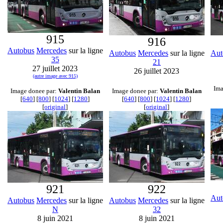
915
916
Autobus
Mercedes
sur la ligne
Autobus
Mercedes
sur la ligne
Aut
35
21
27 juillet 2023
26 juillet 2023
(autre image avec 915)
Ima
Image donee par:
Valentin Balan
Image donee par:
Valentin Balan
[
640
] [
800
] [
1024
] [
1280
]
[
640
] [
800
] [
1024
] [
1280
]
[
original
]
[
original
]
921
922
Aut
Autobus
Mercedes
sur la ligne
Autobus
Mercedes
sur la ligne
N
32
8 juin 2021
8 juin 2021