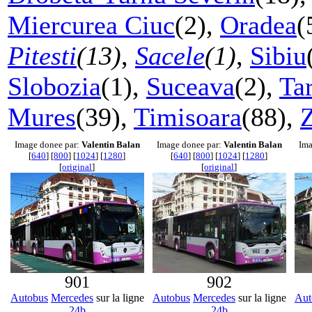
Miercurea Ciuc
(2),
Oradea
(
Pitesti
(13)
,
Sacele
(1)
,
Sibiu
Slobozia
(1),
Suceava
(2),
Ta
Mures
(39),
Timisoara
(88),
Image donee par:
Valentin Balan
Image donee par:
Valentin Balan
Ima
[
640
] [
800
] [
1024
] [
1280
]
[
640
] [
800
] [
1024
] [
1280
]
[
original
]
[
original
]
901
902
Autobus
Mercedes
sur la ligne
Autobus
Mercedes
sur la ligne
Aut
24b
24b