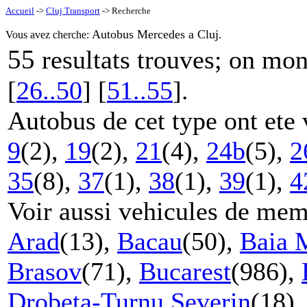
Accueil
->
Cluj Transport
-> Recherche
Autobus Mercedes a Cluj.
Vous avez cherche:
55
resultats trouves; on mo
[
26..50
] [
51..55
].
Autobus de cet type ont ete 
9
(2),
19
(2),
21
(4),
24b
(5),
2
35
(8),
37
(1),
38
(1),
39
(1),
4
Voir aussi vehicules de mem
Arad
(13),
Bacau
(50),
Baia 
Brasov
(71),
Bucarest
(986),
Drobeta-Turnu Severin
(18)