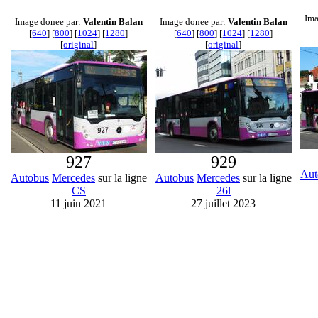
Ima
Image donee par:
Valentin Balan
Image donee par:
Valentin Balan
[
640
] [
800
] [
1024
] [
1280
]
[
640
] [
800
] [
1024
] [
1280
]
[
original
]
[
original
]
927
929
Aut
Autobus
Mercedes
sur la ligne
Autobus
Mercedes
sur la ligne
CS
26l
11 juin 2021
27 juillet 2023