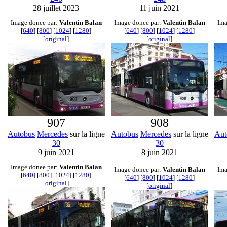
28 juillet 2023
11 juin 2021
Image donee par:
Valentin Balan
Image donee par:
Valentin Balan
Ima
[
640
] [
800
] [
1024
] [
1280
]
[
640
] [
800
] [
1024
] [
1280
]
[
original
]
[
original
]
907
908
Autobus
Mercedes
sur la ligne
Autobus
Mercedes
sur la ligne
Aut
30
30
9 juin 2021
8 juin 2021
Image donee par:
Valentin Balan
Image donee par:
Valentin Balan
Ima
[
640
] [
800
] [
1024
] [
1280
]
[
640
] [
800
] [
1024
] [
1280
]
[
original
]
[
original
]