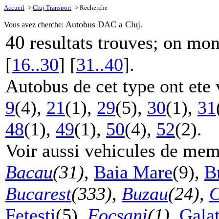
Accueil
->
Cluj Transport
-> Recherche
Autobus DAC a Cluj.
Vous avez cherche:
40
resultats trouves; on mo
[
16..30
] [
31..40
].
Autobus de cet type ont ete 
9
(4),
21
(1),
29
(5),
30
(1),
31
48
(1),
49
(1),
50
(4),
52
(2).
Voir aussi vehicules de mem
Bacau
(31)
,
Baia Mare
(9),
B
Bucarest
(333)
,
Buzau
(24)
,
C
Fetesti
(5),
Focsani
(1)
,
Galat