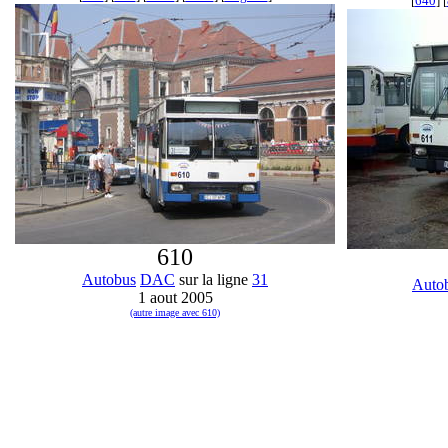
[
640
] [
610
Autobus
DAC
sur la ligne
31
Auto
1 aout 2005
(autre image avec 610)