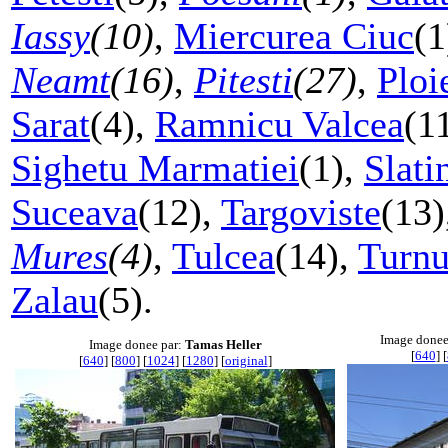
Iassy
(10)
,
Miercurea Ciuc
(1
Neamt
(16)
,
Pitesti
(27)
,
Ploi
Sarat
(4),
Ramnicu Valcea
(1
Sighetu Marmatiei
(1),
Slati
Suceava
(12),
Targoviste
(13)
Mures
(4)
,
Tulcea
(14),
Turnu
Zalau
(5).
Image donee
Image donee par:
Tamas Heller
[
640
] [
[
640
] [
800
] [
1024
] [
1280
] [
original
]