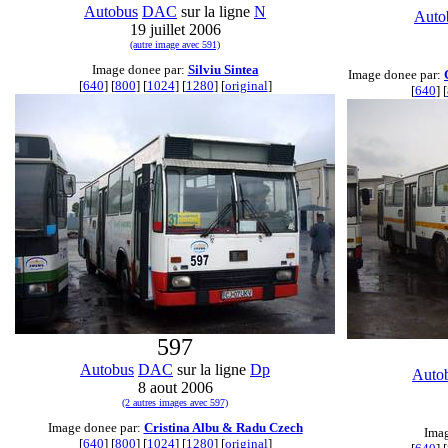
Autobus
DAC
sur la ligne
N
Auto
19 juillet 2006
(autre image avec 591)
Image donee par:
Silviu Sintea
Image donee par:
[
640
] [
800
] [
1024
] [
1280
] [
original
]
[
640
] [
597
Autobus
DAC
sur la ligne
Dp
Auto
8 aout 2006
(2 autres images avec 597)
Image donee par:
Cristina Albu & Radu Czech
Imag
[
640
] [
800
] [
1024
] [
1280
] [
original
]