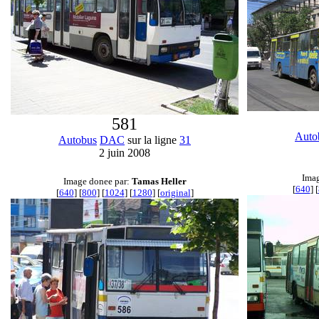
581
Auto
Autobus
DAC
sur la ligne
31
2 juin 2008
Imag
Image donee par:
Tamas Heller
[
640
] [
[
640
] [
800
] [
1024
] [
1280
] [
original
]