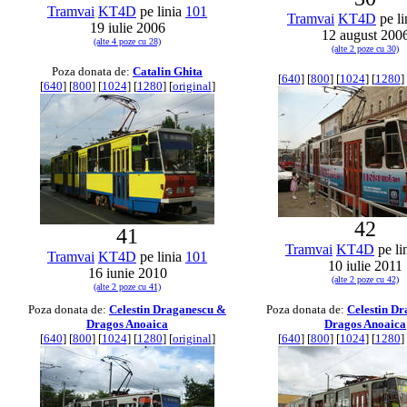
Tramvai
KT4D
pe linia
101
Tramvai
KT4D
pe li
19 iulie 2006
12 august 200
(alte 4 poze cu 28)
(alte 2 poze cu 30)
Poza donata de:
Catalin Ghita
[
640
] [
800
] [
1024
] [
1280
] 
[
640
] [
800
] [
1024
] [
1280
] [
original
]
42
41
Tramvai
KT4D
pe li
Tramvai
KT4D
pe linia
101
10 iulie 2011
16 iunie 2010
(alte 2 poze cu 42)
(alte 2 poze cu 41)
Poza donata de:
Celestin Draganescu &
Poza donata de:
Celestin D
Dragos Anoaica
Dragos Anoaica
[
640
] [
800
] [
1024
] [
1280
] [
original
]
[
640
] [
800
] [
1024
] [
1280
] 