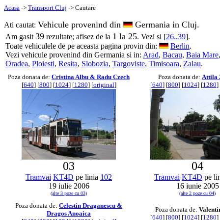
Acasa
->
Transport Cluj
-> Cautare
Vehicule provenind din
Germania in Cluj.
Ati cautat:
39
1 la 25
Am gasit
rezultate; afisez de la
. Vezi si [
26..39
].
Toate vehiculele de pe aceasta pagina provin din:
Berlin
.
Vezi vehicule provenind din Germania si in:
Arad
,
Bacau
,
Baia Mare
Oradea
,
Ploiesti
,
Resita
,
Slobozia
,
Targoviste
,
Timisoara
,
Zalau
.
Poza donata de:
Cristina Albu & Radu Czech
Poza donata de:
Attila
[
640
] [
800
] [
1024
] [
1280
] [
original
]
[
640
] [
800
] [
1024
] [
1280
] 
03
04
Tramvai
KT4D
pe linia
102
Tramvai
KT4D
pe li
19 iulie 2006
16 iunie 2005
(alte 3 poze cu 03)
(alte 2 poze cu 04)
Poza donata de:
Celestin Draganescu &
Poza donata de:
Valenti
Dragos Anoaica
[
640
] [
800
] [
1024
] [
1280
] 