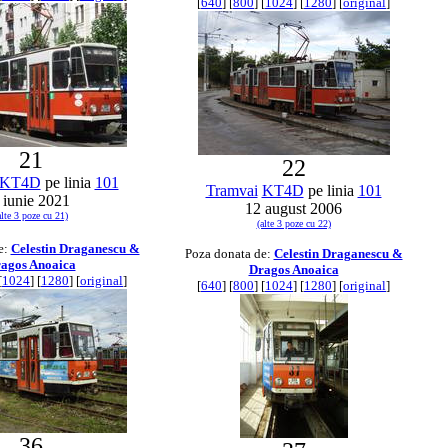
[
640
] [
800
] [
1024
] [
1280
] [
original
]
21
22
KT4D
pe linia
101
Tramvai
KT4D
pe linia
101
 iunie 2021
12 august 2006
alte 3 poze cu 21)
(alte 3 poze cu 22)
e:
Celestin Draganescu &
Poza donata de:
Celestin Draganescu &
agos Anoaica
Dragos Anoaica
[
1024
] [
1280
] [
original
]
[
640
] [
800
] [
1024
] [
1280
] [
original
]
36