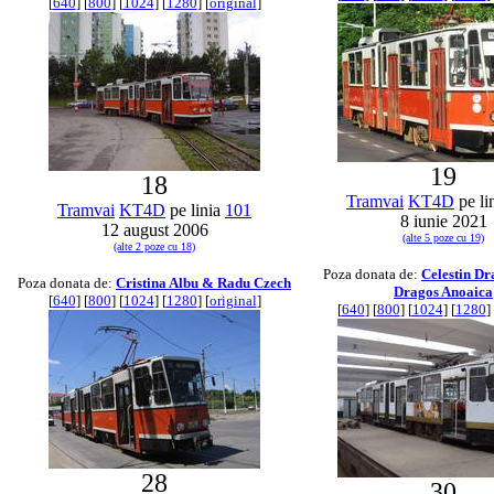
[
640
] [
800
] [
1024
] [
1280
] [
original
]
19
18
Tramvai
KT4D
pe li
Tramvai
KT4D
pe linia
101
8 iunie 2021
12 august 2006
(alte 5 poze cu 19)
(alte 2 poze cu 18)
Poza donata de:
Celestin D
Poza donata de:
Cristina Albu & Radu Czech
Dragos Anoaica
[
640
] [
800
] [
1024
] [
1280
] [
original
]
[
640
] [
800
] [
1024
] [
1280
] 
28
30