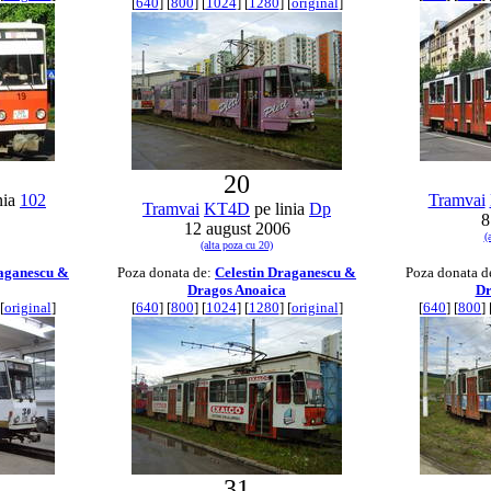
[
640
] [
800
] [
1024
] [
1280
] [
original
]
20
nia
102
Tramvai
Tramvai
KT4D
pe linia
Dp
8
12 august 2006
(
(alta poza cu 20)
raganescu &
Poza donata de:
Celestin Draganescu &
Poza donata d
Dragos Anoaica
Dr
[
original
]
[
640
] [
800
] [
1024
] [
1280
] [
original
]
[
640
] [
800
] 
31