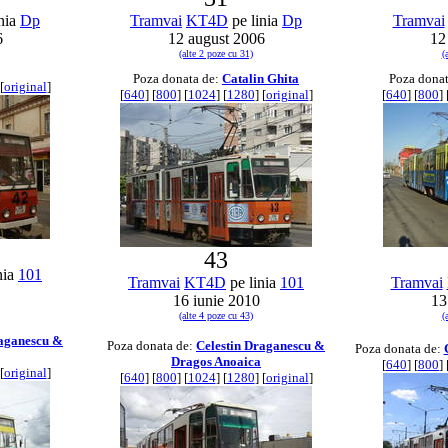
nia
Dp
Tramvai
KT4D
pe linia
Dp
Tramvai
6
12 august 2006
12
(alte 2 poze cu 31)
(
Poza donata de:
Catalin Ghita
Poza dona
[
original
]
[
640
] [
800
] [
1024
] [
1280
] [
original
]
[
640
] [
800
] 
43
nia
101
Tramvai
KT4D
pe linia
101
Tramvai
16 iunie 2010
13
(alte 4 poze cu 43)
(
raganescu &
Poza donata de:
Celestin Draganescu &
Poza donata de:
Dragos Anoaica
[
640
] [
800
] 
[
original
]
[
640
] [
800
] [
1024
] [
1280
] [
original
]