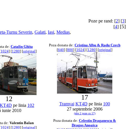
Poze pe rand: [
2
] [
3
]
[5]
[
4
]
eta-Turnu Severin
,
Galati
,
Iasi
,
Medias
,
Poza donata de:
Cristina Albu & Radu Czech
ata de:
Catalin Ghita
[
640
] [
800
] [
1024
] [
1280
] [
original
]
[
1024
] [
1280
] [
original
]
17
12
Tramvai
KT4D
pe linia
100
KT4D
pe linia
102
27 septembrie 2006
6 iunie 2010
(alte 2 poze cu 17)
Poza donata de:
Celestin Draganescu &
ta de:
Valentin Balan
Dragos Anoaica
[
1024
] [
1280
] [
original
]