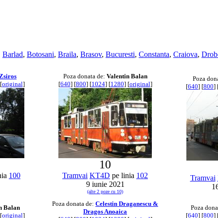
,
Barlad
,
Botosani
,
Braila
,
Brasov
,
Bucuresti
,
Constanta
,
Craiova
,
Drob
 Zsiros
Poza donata de:
Valentin Balan
Poza don
[
original
]
[
640
] [
800
] [
1024
] [
1280
] [
original
]
[
640
] [
800
] 
10
nia
100
Tramvai
KT4D
pe linia
102
Tramvai
9 iunie 2021
1
(alte 2 poze cu 10)
Poza donata de:
Celestin Draganescu &
n Balan
Poza dona
Dragos Anoaica
[
original
]
[
640
] [
800
] 