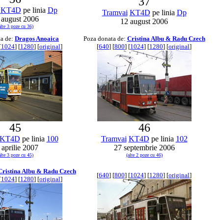
37
KT4D
pe linia
Dp
Tramvai
KT4D
pe linia
Dp
 august 2006
12 august 2006
alte 3 poze cu 36)
ta de:
Dragos Anoaica
Poza donata de:
Cristina Albu & Radu Czech
[
1024
] [
1280
] [
original
]
[
640
] [
800
] [
1024
] [
1280
] [
original
]
45
46
KT4D
pe linia
100
Tramvai
KT4D
pe linia
102
 aprilie 2007
27 septembrie 2006
alte 3 poze cu 45)
(alte 2 poze cu 46)
Cristina Albu & Radu Czech
[
640
] [
800
] [
1024
] [
1280
] [
original
]
[
1024
] [
1280
] [
original
]